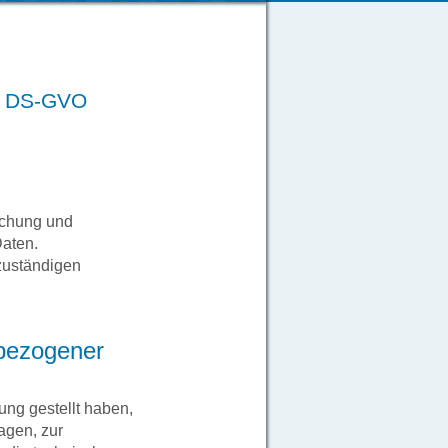
 7 DS-GVO
schung und
Daten.
zuständigen
bezogener
ng gestellt haben,
agen, zur