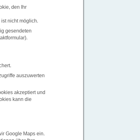
kie, den Ihr
st nicht möglich.
aig gesendeten
ktformular).
chert.
zugriffe auszuwerten
ookies akzeptiert und
okies kann die
wir Google Maps ein.