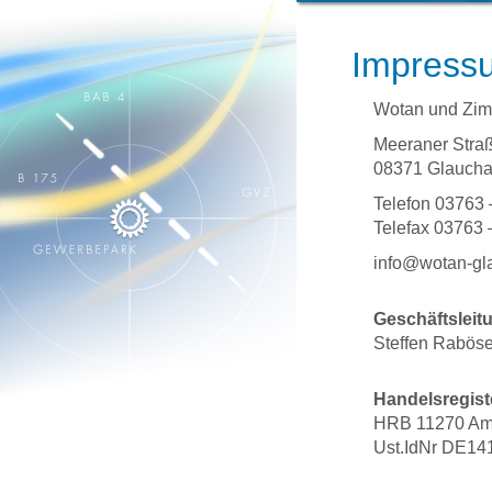
Impress
Wotan und Zi
Meeraner Stra
08371 Glauch
Telefon 03763
Telefax 03763
info@wotan-gl
Geschäftsleit
Steffen Rabös
Handelsregist
HRB 11270 Amt
Ust.IdNr DE14